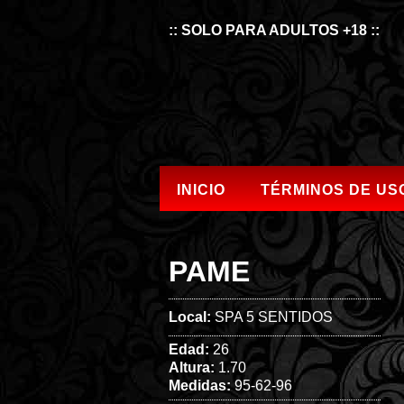
:: SOLO PARA ADULTOS +18 ::
INICIO
TÉRMINOS DE US
PAME
Local:
SPA 5 SENTIDOS
Edad:
26
Altura:
1.70
Medidas:
95-62-96