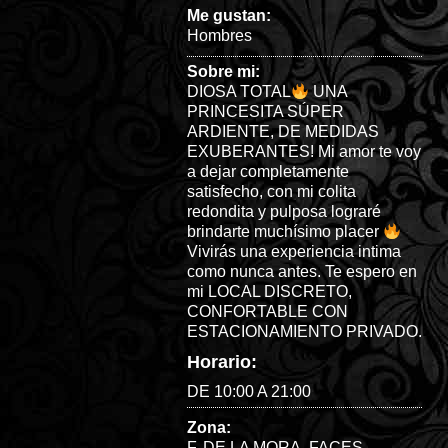
Me gustan:
Hombres
Sobre mi:
DIOSA TOTAL
UNA
PRINCESITA SÚPER
ARDIENTE, DE MEDIDAS
EXUBERANTES! Mi amor te voy
a dejar completamente
satisfecho, con mi colita
redondita y pulposa lograré
brindarte muchísimo placer
Vivirás una experiencia intima
como nunca antes. Te espero en
mi LOCAL DISCRETO,
CONFORTABLE CON
ESTACIONAMIENTO PRIVADO.
Horario:
DE 10:00 A 21:00
Zona:
F. DE LA MORA
,
FACES
,