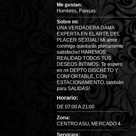
Me gustan:
Hombres
,
Parejas
Sobre mi:
UNA VERDADERA DAMA
EXPERTA EN EL ARTE DEL
PLACER SEXUAL! Mi amor
conmigo quedarás plenamente
satisfecho! HAREMOS
REALIDAD TODOS TUS
DESEOS ÍNTIMOS. Te espero
en mi DEPTO DISCRETO Y
CONFORTABLE, CON
ESTACIONAMIENTO, también
para SALIDAS!
Horario:
DE 07:00 A 21:00
Zona:
CENTRO ASU
,
MERCADO 4
Servicios: