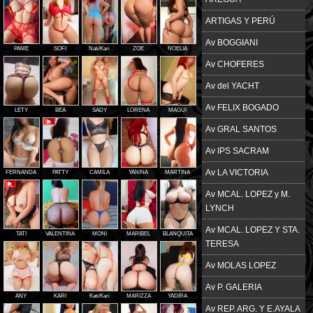
ARTIGAS Y PERÚ
Av BOGGIANI
PAME
SOFI
Nati/Kari
ZOE
NOELIA
Av CHOFERES
Av del YACHT
Av FELIX BOGADO
LETY
BEA
SADY
LORENA
MAGUI
Av GRAL SANTOS
Av IPS SACRAM
Av LA VICTORIA
FERNANDA
PATTY
CAMILA
YANINA
MARTINA
Av MCAL. LOPEZ y M.
LYNCH
Av MCAL. LOPEZ Y STA.
TATI
VALENTINA
MONI
MARIBEL
BLANQUITA
TERESA
Av MOLAS LOPEZ
Av P. GALERIA
ANY
KARI
Kati/Kari
MARIZZA
YADIRA
Av REP. ARG. Y E.AYALA