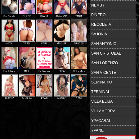
ÑEMBY
PINEDO
Sra Canela
DULCE
LUANA
Raiza VIP
TANIA
RECOLETA
SAJONIA
SAN ANTONIO
NICOL
YESSI
KARI
Mica VIP
ARACELI
SAN CRISTOBAL
SAN LORENZO
Sra Johana
MIEL
Se Buscan
ELSA
Dulce Mica
SAN VICENTE
SEMINARIO
TERMINAL
SASCHA
Sra Gaby
ROMI
NATHY
CAMI
VILLA ELISA
Siguiente »
VILLAMORRA
YPACARAI
YPANE