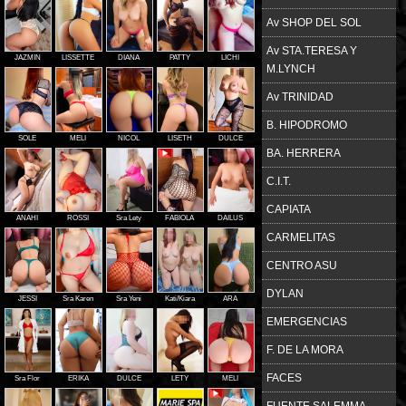
Av SHOP DEL SOL
Av STA.TERESA Y
JAZMIN
LISSETTE
DIANA
PATTY
LICHI
M.LYNCH
Av TRINIDAD
B. HIPODROMO
SOLE
MELI
NICOL
LISETH
DULCE
BA. HERRERA
C.I.T.
CAPIATA
ANAHI
ROSSI
Sra Lety
FABIOLA
DAILUS
CARMELITAS
CENTRO ASU
DYLAN
JESSI
Sra Karen
Sra Yeni
Kati/Kiara
ARA
EMERGENCIAS
F. DE LA MORA
FACES
Sra Flor
ERIKA
DULCE
LETY
MELI
FUENTE SALEMMA