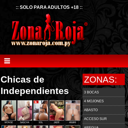
:: SOLO PARA ADULTOS +18 ::
Chicas de
ZONAS:
Independientes
3 BOCAS
4 MOJONES
ABASTO
ACCESO SUR
MONSE
SASCHA
SOL
JADE
ANAHI
AREGUA