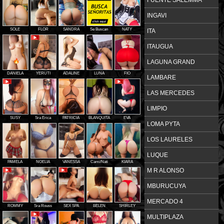
INGAVI
SOLE
FLOR
SANDRA
Se Buscan
NATY
ITA
ITAUGUA
LAGUNA GRAND
DANIELA
YERUTI
ADALINE
LUNA
FIO
LAMBARE
LAS MERCEDES
LIMPIO
SUSY
Sra Erica
PATRICIA
BLANQUITA
EVA
LOMA PYTA
LOS LAURELES
LUQUE
PAMELA
NOELIA
VANESSA
Cami/Nati
KIARA
M R ALONSO
MBURUCUYA
MERCADO 4
ROMMY
Sra Rouss
SEX SPA
BELEN
SHIRLEY
MULTIPLAZA