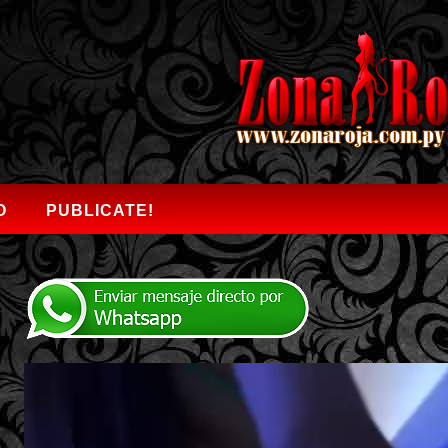
O
PUBLICATE!
Video
Player