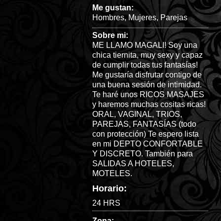
Me gustan:
Hombres
,
Mujeres
,
Parejas
Sobre mi:
ME LLAMO MAGALI! Soy una
chica tiernita, muy sexy y capaz
de cumplir todas tus fantasías!
Me gustaría disfrutar contigo de
una buena sesión de intimidad.
Te haré unos RICOS MASAJES
y haremos muchas cositas ricas!
ORAL, VAGINAL, TRIOS,
PAREJAS, FANTASÍAS (todo
con protección) Te espero lista
en mi DEPTO CONFORTABLE
Y DISCRETO. También para
SALIDAS A HOTELES,
MOTELES.
Horario:
24 HRS
Zona: