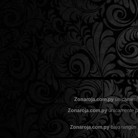
Zonaroja.com.py
únicamente
Zonaroja.com.py
únicamente pr
Zonaroja.com.py
bajo ningún