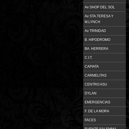
Av SHOP DEL SOL
Av STA.TERESA Y
M.LYNCH
Av TRINIDAD
B. HIPODROMO
BA. HERRERA
C.I.T.
CAPIATA
CARMELITAS
CENTRO ASU
DYLAN
EMERGENCIAS
F. DE LA MORA
FACES
FUENTE SALEMMA