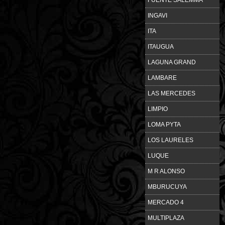
INGAVI
ITA
ITAUGUA
LAGUNA GRAND
LAMBARE
LAS MERCEDES
LIMPIO
LOMA PYTA
LOS LAURELES
LUQUE
M R ALONSO
MBURUCUYA
MERCADO 4
MULTIPLAZA