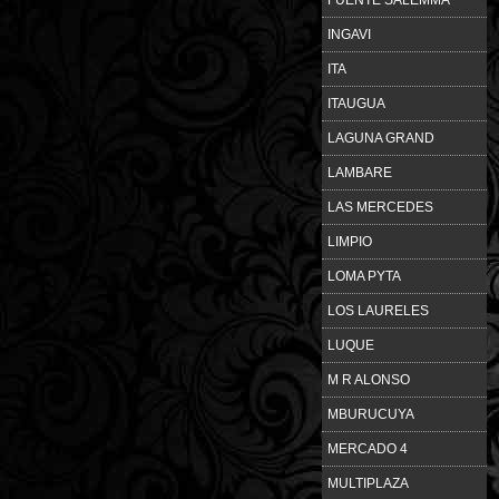
INGAVI
ITA
ITAUGUA
LAGUNA GRAND
LAMBARE
LAS MERCEDES
LIMPIO
LOMA PYTA
LOS LAURELES
LUQUE
M R ALONSO
MBURUCUYA
MERCADO 4
MULTIPLAZA