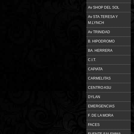
Av SHOP DEL SOL
Av STA.TERESA Y
M.LYNCH
Av TRINIDAD
B. HIPODROMO
BA. HERRERA
C.I.T.
CAPIATA
CARMELITAS
CENTRO ASU
DYLAN
EMERGENCIAS
F. DE LA MORA
FACES
FUENTE SALEMMA