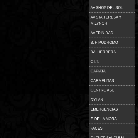
Av SHOP DEL SOL
Av STA.TERESA Y
M.LYNCH
Av TRINIDAD
B. HIPODROMO
BA. HERRERA
C.I.T.
CAPIATA
CARMELITAS
CENTRO ASU
DYLAN
EMERGENCIAS
F. DE LA MORA
FACES
FUENTE SALEMMA