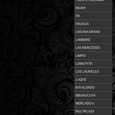
INGAVI
ITA
ITAUGUA
LAGUNA GRAND
LAMBARE
LAS MERCEDES
LIMPIO
LOMA PYTA
LOS LAURELES
LUQUE
M R ALONSO
MBURUCUYA
MERCADO 4
MULTIPLAZA