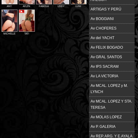
ANY
AYLEN
FABIOLA
LEIDY
LUNI
ARTIGAS Y PERÚ
Av BOGGIANI
Av CHOFERES
MICHELLE
TATI
Av del YACHT
Av FELIX BOGADO
Av GRAL SANTOS
Av IPS SACRAM
Av LA VICTORIA
Av MCAL. LOPEZ y M.
LYNCH
Av MCAL. LOPEZ Y STA.
TERESA
Av MOLAS LOPEZ
Av P. GALERIA
Av REP. ARG. Y E.AYALA