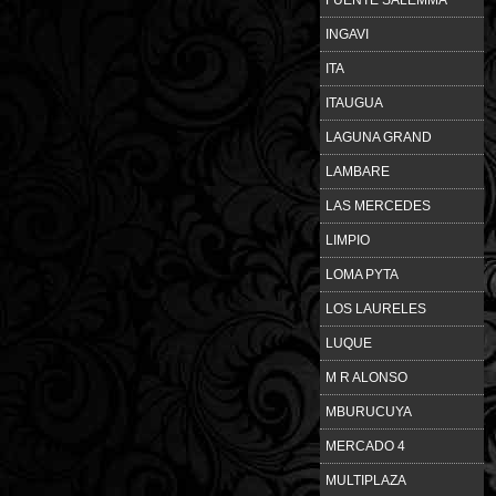
INGAVI
ITA
ITAUGUA
LAGUNA GRAND
LAMBARE
LAS MERCEDES
LIMPIO
LOMA PYTA
LOS LAURELES
LUQUE
M R ALONSO
MBURUCUYA
MERCADO 4
MULTIPLAZA