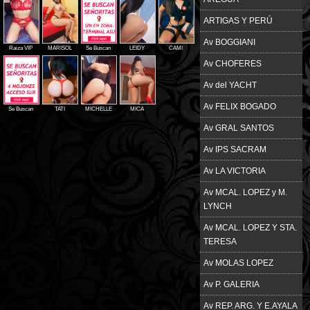
ARTIGAS Y PERÚ
Av BOGGIANI
Raiza VIP
MARISOL
Se Buscan
LEIDY
CAMI
Av CHOFERES
Av del YACHT
Av FELIX BOGADO
Se Buscan
TATI
MICHELLE
MICA
Av GRAL SANTOS
Av IPS SACRAM
Av LA VICTORIA
Av MCAL. LOPEZ y M.
LYNCH
Av MCAL. LOPEZ Y STA.
TERESA
Av MOLAS LOPEZ
Av P. GALERIA
Av REP. ARG. Y E.AYALA