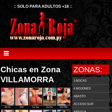
:: SOLO PARA ADULTOS +18 ::
Chicas en Zona
ZONAS:
VILLAMORRA
3 BOCAS
4 MOJONES
ABASTO
ACCESO SUR
AYLEN
YANI
Sra Yeni
Sra Flor
SEX SPA
AREGUA