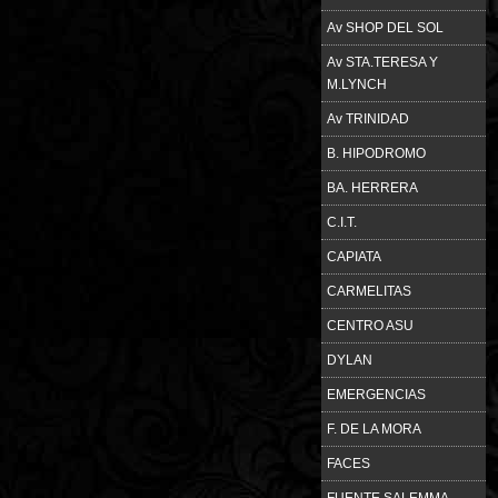
Av SHOP DEL SOL
Av STA.TERESA Y
M.LYNCH
Av TRINIDAD
B. HIPODROMO
BA. HERRERA
C.I.T.
CAPIATA
CARMELITAS
CENTRO ASU
DYLAN
EMERGENCIAS
F. DE LA MORA
FACES
FUENTE SALEMMA