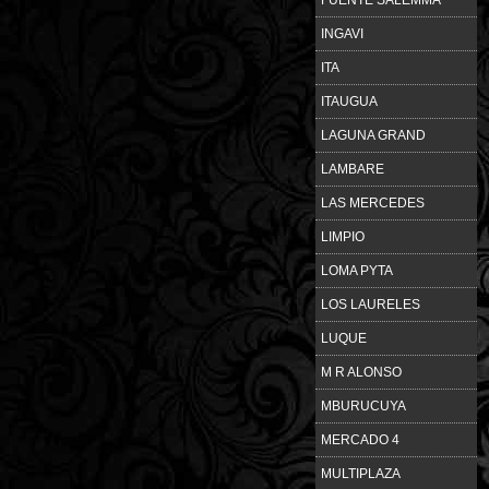
INGAVI
ITA
ITAUGUA
LAGUNA GRAND
LAMBARE
LAS MERCEDES
LIMPIO
LOMA PYTA
LOS LAURELES
LUQUE
M R ALONSO
MBURUCUYA
MERCADO 4
MULTIPLAZA