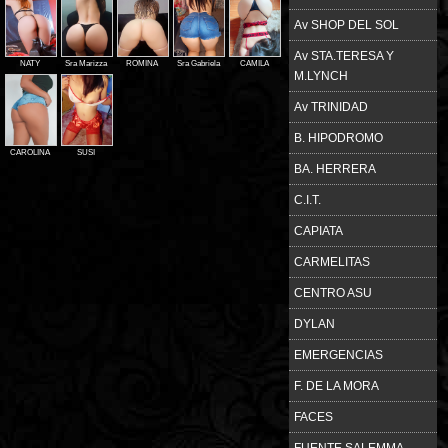
Av SHOP DEL SOL
Av STA.TERESA Y
NATY
Sra Marizza
ROMINA
Sra Gabriela
CAMILA
M.LYNCH
Av TRINIDAD
B. HIPODROMO
CAROLINA
SUSI
BA. HERRERA
C.I.T.
CAPIATA
CARMELITAS
CENTRO ASU
DYLAN
EMERGENCIAS
F. DE LA MORA
FACES
FUENTE SALEMMA