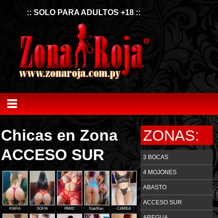
:: SOLO PARA ADULTOS +18 ::
Chicas en Zona
ZONAS:
ACCESO SUR
3 BOCAS
4 MOJONES
ABASTO
ACCESO SUR
KIARA
SOFIA
PAME
Nati/Kari
CAMILA
AREGUA