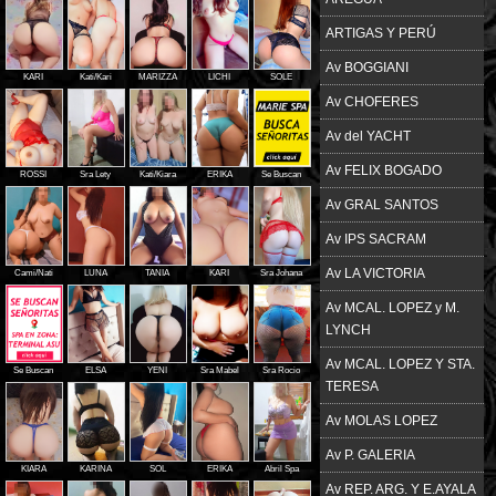
ARTIGAS Y PERÚ
Av BOGGIANI
KARI
Kati/Kari
MARIZZA
LICHI
SOLE
Av CHOFERES
Av del YACHT
Av FELIX BOGADO
ROSSI
Sra Lety
Kati/Kiara
ERIKA
Se Buscan
Av GRAL SANTOS
Av IPS SACRAM
Av LA VICTORIA
Cami/Nati
LUNA
TANIA
KARI
Sra Johana
Av MCAL. LOPEZ y M.
LYNCH
Av MCAL. LOPEZ Y STA.
Se Buscan
ELSA
YENI
Sra Mabel
Sra Rocio
TERESA
Av MOLAS LOPEZ
Av P. GALERIA
KIARA
KARINA
SOL
ERIKA
Abril Spa
Av REP. ARG. Y E.AYALA