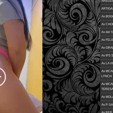
AREGU
ARTIGA
Av BOG
Av CH
Av del 
Av FEL
Av GRA
Av IPS
Av LA V
Av MCAL
LYNCH
Av MCAL
TERES
Av MOL
Av P. G
Av REP.