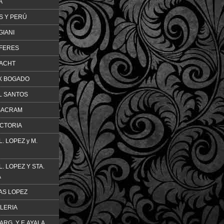
A
S Y PERÚ
GIANI
OFERES
YACHT
IX BOGADO
L SANTOS
 SACRAM
ICTORIA
. LOPEZ y M.
. LOPEZ Y STA.
A
AS LOPEZ
ALERIA
 ARG. Y E.AYALA