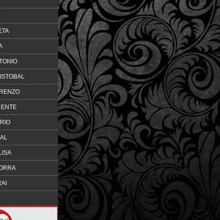
O
ETA
A
TONIO
ISTOBAL
ORENZO
CENTE
RIO
NAL
LISA
MORRA
AI