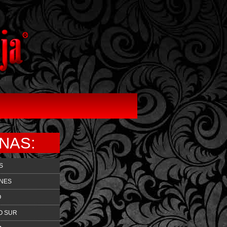
NAS:
S
ONES
O
O SUR