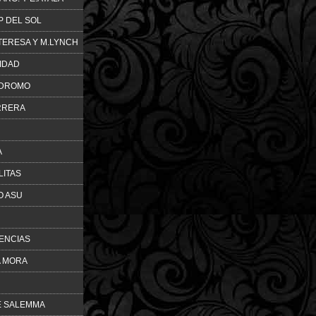
P DEL SOL
.TERESA Y M.LYNCH
NIDAD
ODROMO
RRERA
A
LITAS
O ASU
ENCIAS
LA MORA
E SALEMMA