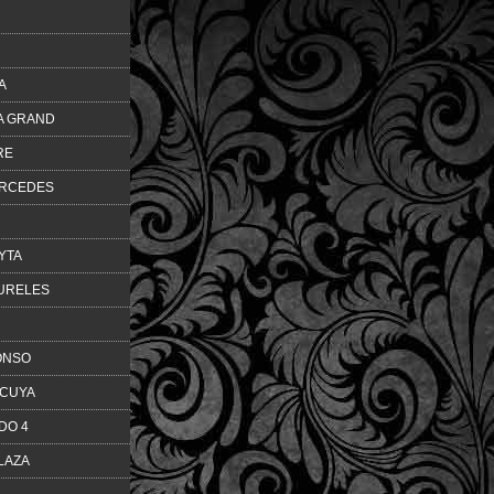
A
A GRAND
RE
ERCEDES
YTA
URELES
ONSO
CUYA
DO 4
LAZA