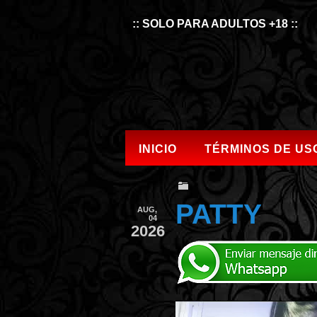
:: SOLO PARA ADULTOS +18 ::
INICIO
TÉRMINOS DE US
PATTY
AUG,
04
2026
Video