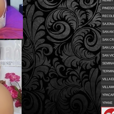
ÑEMBY
PINED
RECOL
SAJONI
SAN AN
SAN CR
SAN L
SAN VI
SEMINA
TERMI
VILLA E
VILLA
YPACAR
YPANE