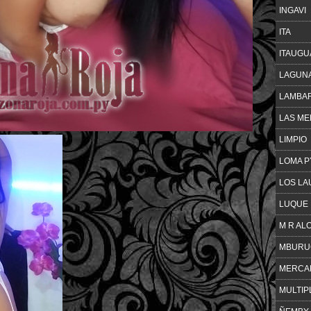
INGAVI
ITA
ITAUGU
LAGUN
LAMBA
LAS M
LIMPIO
LOMA P
LOS LA
LUQUE
M R AL
MBURU
MERCA
MULTIP