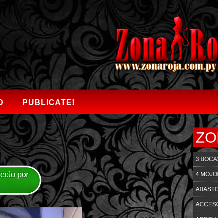
O
PUBLICATE!
ZO
3 BOCA
4 MOJ
ABAST
ACCES